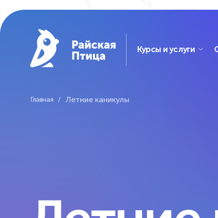
Курсы и услуги
Школ
Языки
Летние каникулы
Главная
Биб
для детей
вид
и подростков
Виде
Английский, китайский
трен
и европейские языки
Дошкольники
Допо
Дошкола
IT
нап
Подготовка к школе