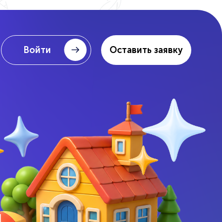
Войти
Оставить заявку
Школьная программа
Репетиторы
Очно, онлайн и гибрид
— мини-группы и индивидуально.
 мини
Помощь по школе
Дополнительно
Подготовка
к олимпиадам