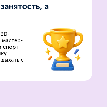
занятость, а
 3D-
 мастер-
и спорт
нку
тдыхать с