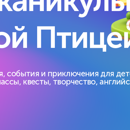
 каникул
раммирование, 3D, игры
11 уровней ИИ: проекты, 
оны через проекты.
работы с данными и моде
, онлайн и гибрид.
Очно/онлайн.
ой Птице
лнительно
ние
икулы
е занятия, события
иключения для детей 6–14 лет
, события и приключения для дете
ассы, квесты, творчество, английс