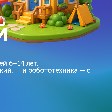
ы
навыки
По всем ключевым предметам
лями.
1-11 классы
й
й 6–14 лет.
кий, IT и робототехника — с