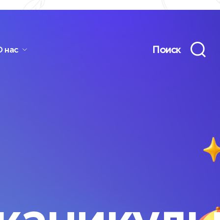
Поиск
О нас
ьная программа
Дополнительно
лиотека
Подготовка
еокурсов
к ОГЭ/ЕГЭ
о, конспекты,
Очно, онлайн и гибрид —
ажеры
-группы и индивидуально
лнительно
Дополнительно
Нейросети
равления
для учёбы и жизни