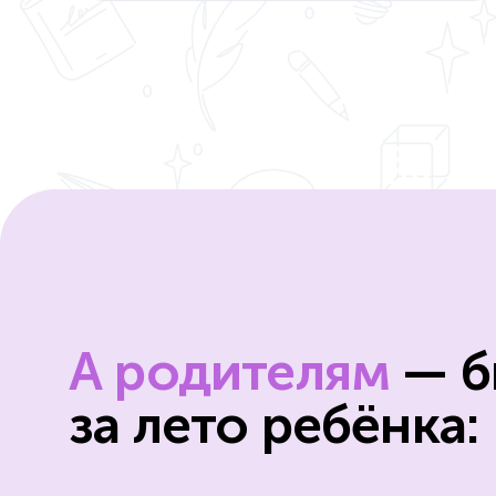
А родителям
— б
за лето ребёнка: