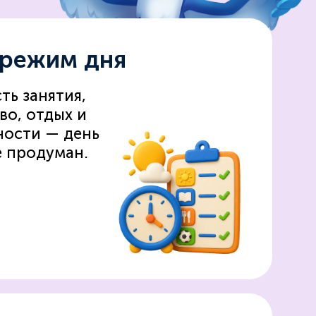
 режим дня
ть занятия,
во, отдых и
ности — день
е продуман.