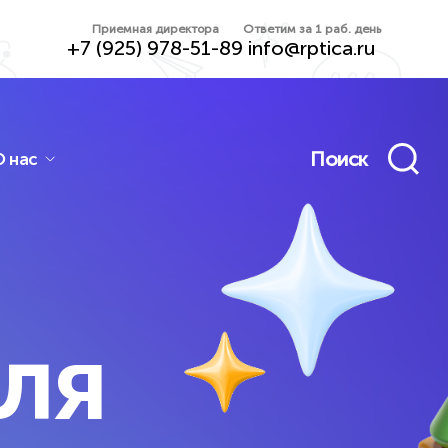
Приемная директора
Ответим за 1 раб. день
+7 (925) 978-51-89
info@rptica.ru
Поиск
О нас
ьная программа
Дополнительно
лиотека
Подготовка
еокурсов
к ОГЭ/ЕГЭ
ля
о, конспекты,
Очно, онлайн и гибрид —
ажеры
-группы и индивидуально
лнительно
Дополнительно