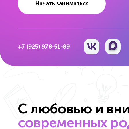
Начать заниматься
+7 (925) 978-51-89
С любовью и вн
современных род