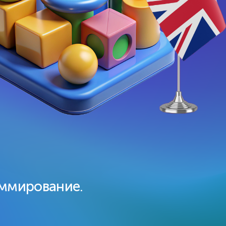
Подготовка
к олимпиадам
навыки
По всем ключевым предметам
лями.
1-11 классы
ммирование.