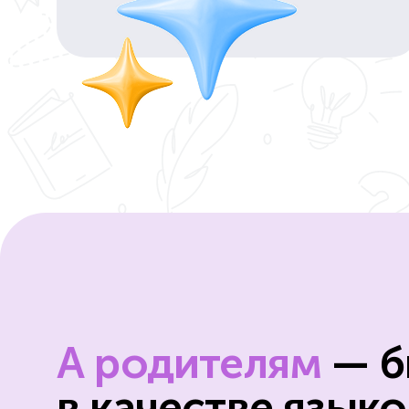
А родителям
— б
в качестве языко