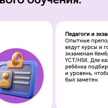
Педагоги и экз
Опытные препо
ведут
курсы и г
экзаменам Кемб
YCT/HSK.
Для к
ребёнка подбир
и уровень,
чтоб
был заметен.