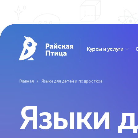
Курсы и услуги
Школ
Языки
Главная
Языки для детей
и подростков
Биб
для детей
вид
и подростков
Языки д
Виде
Английский, китайский
трен
и европейские языки
Дошкольники
Допо