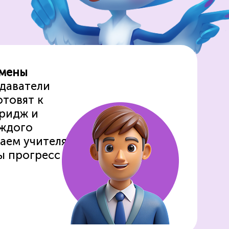
амены
даватели
отовят к
ридж и
аждого
аем учителя
ы прогресс