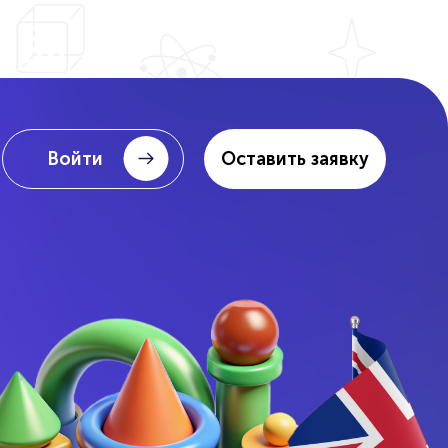
Войти
Оставить заявку
Школьная программа
Репетиторы
Очно, онлайн и гибрид
— мини-группы и индивидуально.
 мини
Помощь по школе
Дополнительно