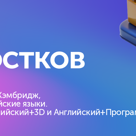
Нейросети
равления
для учёбы и жизни
раммирование, 3D, игры
11 уровней ИИ: проекты, 
оны через проекты.
работы с данными и моде
, онлайн и гибрид.
Очно/онлайн.
остков
лнительно
ние
икулы
е занятия, события
иключения для детей 6–14 лет
 Кэмбридж,
йские языки.
лийский+3D и Английский+Програ