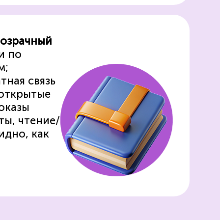
розрачный
и по
м;
тная связь
 открытые
оказы
ты, чтение/
идно, как