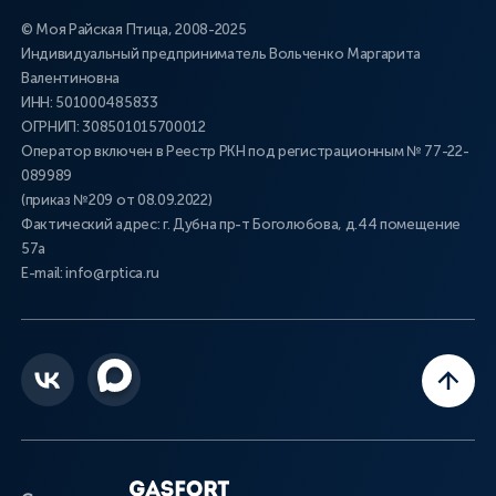
© Моя Райская Птица, 2008-2025
Индивидуальный предприниматель Вольченко Маргарита
Валентиновна
ИНН: 501000485833
ОГРНИП: 308501015700012
Оператор включен в Реестр РКН под регистрационным № 77-22-
089989
(приказ №209 от 08.09.2022)
Фактический адрес: г. Дубна пр-т Боголюбова, д.44 помещение
57а
E-mail: info@rptica.ru