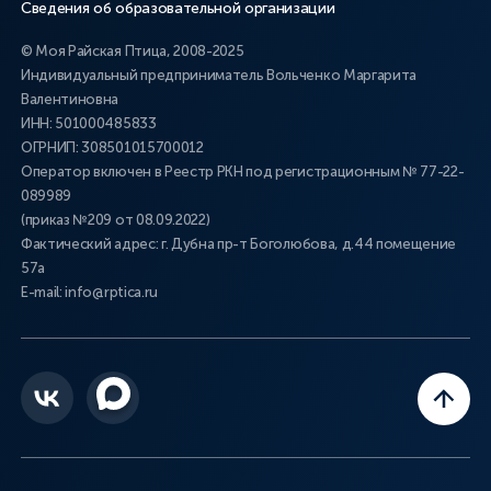
Сведения об образовательной организации
© Моя Райская Птица, 2008-2025
Индивидуальный предприниматель Вольченко Маргарита
Валентиновна
ИНН: 501000485833
ОГРНИП: 308501015700012
Оператор включен в Реестр РКН под регистрационным № 77-22-
089989
(приказ №209 от 08.09.2022)
Фактический адрес: г. Дубна пр-т Боголюбова, д.44 помещение
57а
E-mail: info@rptica.ru