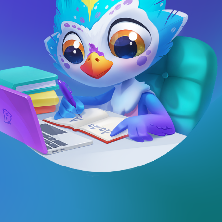
Подготовка
к олимпиадам
навыки
По всем ключевым предметам
лями.
1-11 классы