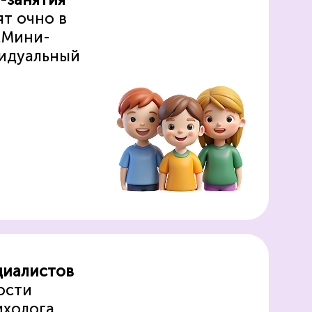
ят очно в
.
Мини-
видуальный
циалистов
ости
холога,