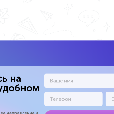
ь на
 удобном
ее направление и