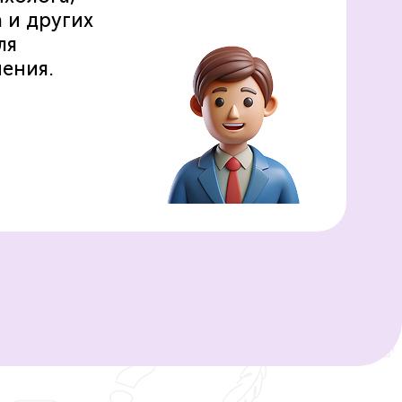
 и других
ля
ения.