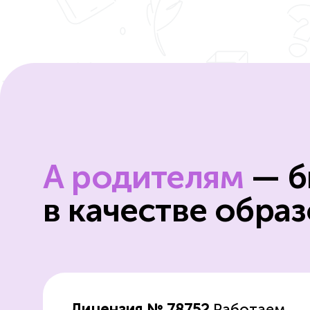
А родителям
— б
в качестве обра
Лицензия № 78752
Работаем