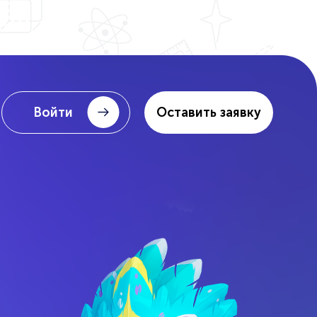
Войти
Оставить заявку
Школьная программа
Репетиторы
Очно, онлайн и гибрид
— мини-группы и индивидуально.
 мини
Помощь по школе
Дополнительно