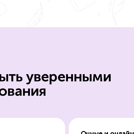
ыть уверенными
зования
Очные и онлайн