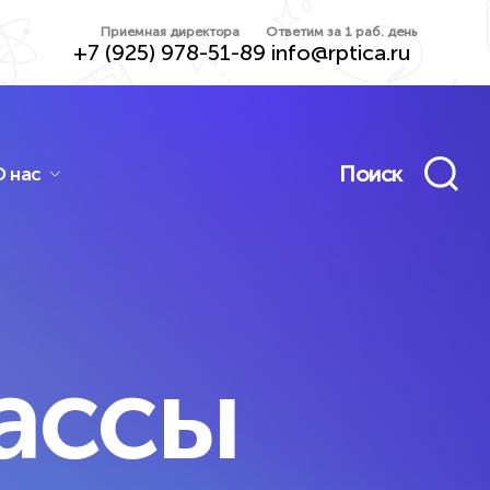
Приемная директора
Ответим за 1 раб. день
+7 (925) 978-51-89
info@rptica.ru
Поиск
О нас
ьная программа
Дополнительно
лиотека
Подготовка
еокурсов
к ОГЭ/ЕГЭ
лассы
о, конспекты,
Очно, онлайн и гибрид —
ажеры
-группы и индивидуально
лнительно
Дополнительно