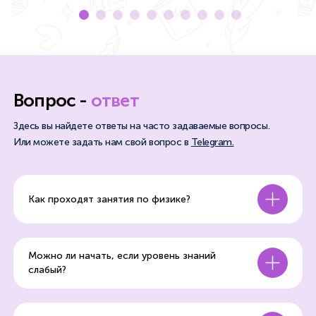
Вопрос -
ответ
Здесь вы найдете ответы на часто задаваемые вопросы.
Или можете задать нам свой вопрос в
Telegram.
Как проходят занятия по физике?
Занятия проходят в малых группах или
Можно ли начать, если уровень знаний
индивидуально — очно, гибридно или
слабый?
онлайн.
Да. Подготовка начинается с