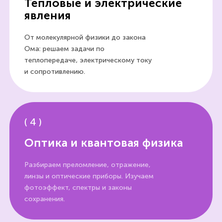
Тепловые и электрические
явления
От молекулярной физики до закона
Ома: решаем задачи по
теплопередаче, электрическому току
и сопротивлению.
(
4
)
Оптика и квантовая физика
Разбираем преломление, отражение,
линзы и оптические приборы. Изучаем
фотоэффект, спектры и законы
сохранения.